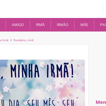
AMIGO
IRMÃ
IRMÃO
MÃE
PAI
›
ra Irmã
Parabéns, irmã
Men