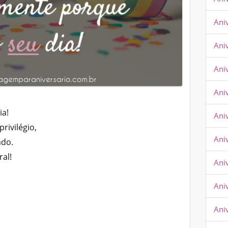
Ani
Ani
Ani
Aniv
ia!
Aniv
rivilégio,
Ani
ado.
ral!
Ani
Ani
Ani