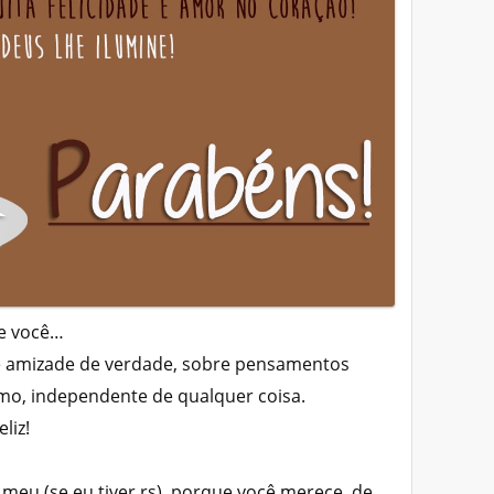
de você…
e amizade de verdade, sobre pensamentos
imo, independente de qualquer coisa.
liz!
o meu (se eu tiver rs), porque você merece, de