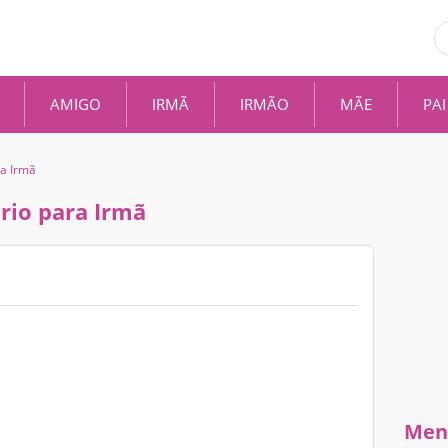
AMIGO
IRMÃ
IRMÃO
MÃE
PAI
ra Irmã
rio para Irmã
Men